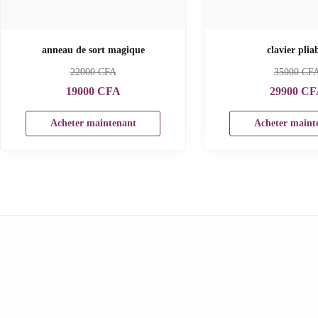
anneau de sort magique
clavier plia
22000
CFA
35000
CF
19000
CFA
29900
CF
Acheter maintenant
Acheter maint